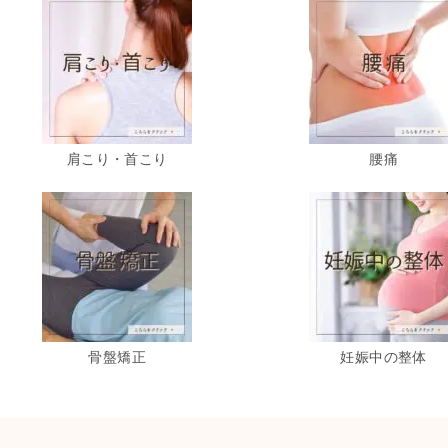
肩こり・首こり
腰痛
骨盤矯正
妊娠中の整体