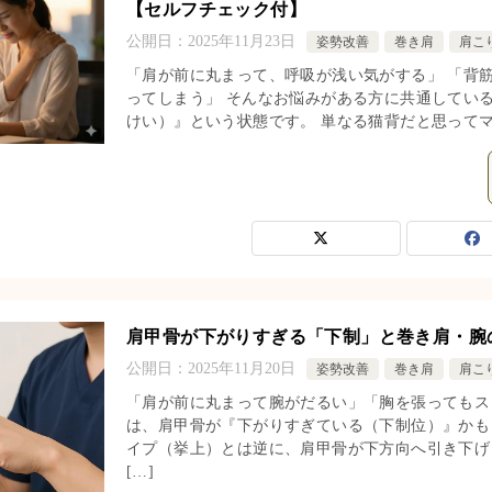
【セルフチェック付】
公開日：
2025年11月23日
姿勢改善
巻き肩
肩こ
「肩が前に丸まって、呼吸が浅い気がする」 「背
ってしまう」 そんなお悩みがある方に共通している
けい）』という状態です。 単なる猫背だと思ってマ
肩甲骨が下がりすぎる「下制」と巻き肩・腕
公開日：
2025年11月20日
姿勢改善
巻き肩
肩こ
「肩が前に丸まって腕がだるい」「胸を張ってもス
は、肩甲骨が『下がりすぎている（下制位）』かも
イプ（挙上）とは逆に、肩甲骨が下方向へ引き下げ
[…]