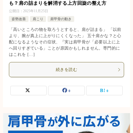
も？肩の詰まりを解消する上方回旋の整え方
公開日：
2025年11月25日
姿勢改善
肩こり
肩甲骨の動き
「高いところの物を取ろうとすると、肩が詰まる」 「以前
より、腕が真上に上がりにくくなった」 五十肩かな？と心
配になるようなその症状、『実は肩甲骨が「必要以上に上
へ回りすぎている」ことが原因かもしれません。専門的に
はこれを […]
続きを読む
0
0