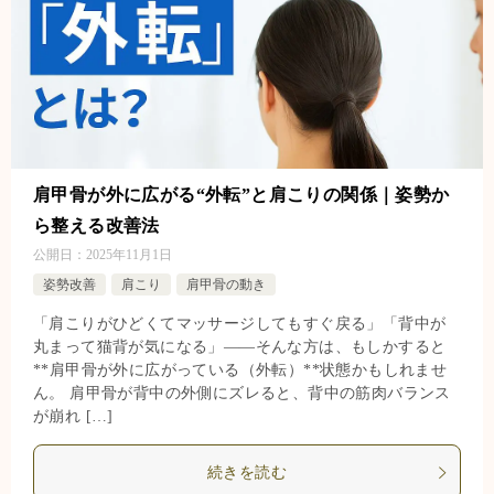
肩甲骨が外に広がる“外転”と肩こりの関係｜姿勢か
ら整える改善法
公開日：
2025年11月1日
姿勢改善
肩こり
肩甲骨の動き
「肩こりがひどくてマッサージしてもすぐ戻る」「背中が
丸まって猫背が気になる」——そんな方は、もしかすると
**肩甲骨が外に広がっている（外転）**状態かもしれませ
ん。 肩甲骨が背中の外側にズレると、背中の筋肉バランス
が崩れ […]
続きを読む